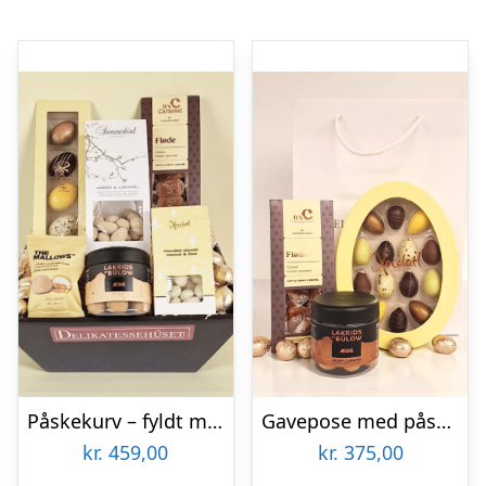
Påskekurv – fyldt med påskelækkerier
Gavepose med påskeæg, lakrids og karameller
kr.
459,00
kr.
375,00