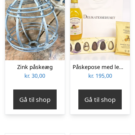
Zink påskeæg
Påskepose med lemonade, påskeæg og vingummi
kr.
30,00
kr.
195,00
Gå til shop
Gå til shop