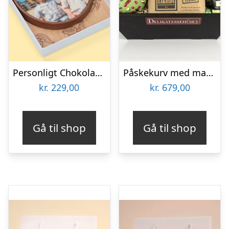
Personligt Chokoladepåskeæg med Billede
Påskekurv med masser af dansk lakrids
kr.
229,00
kr.
679,00
Gå til shop
Gå til shop