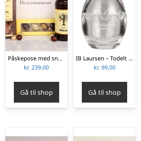
Påskepose med snacks og lækkerier
IB Laursen – Todelt glas påskeæg m/hareører
kr.
239,00
kr.
99,00
Gå til shop
Gå til shop