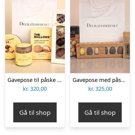
Gavepose til påske med dansk gourmetslik
Gavepose med påskechokolade og Lakrids by Bülow
kr.
320,00
kr.
325,00
Gå til shop
Gå til shop