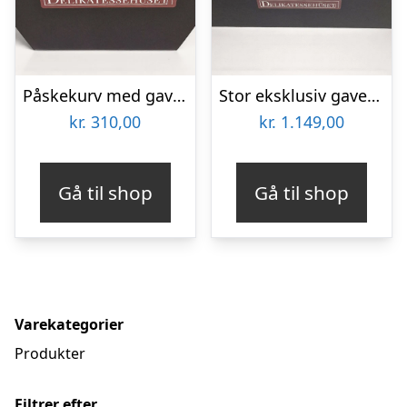
Påskekurv med gaveæske med påskeæg
Stor eksklusiv gavekurv med sølvæg, cava og søde sager
kr.
310,00
kr.
1.149,00
Gå til shop
Gå til shop
Varekategorier
Produkter
Filtrer efter