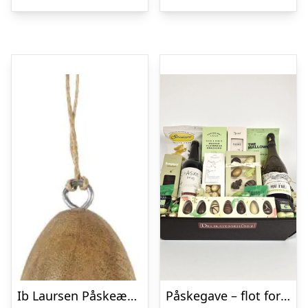
Ib Laursen Påskeæg træ ophæng
Påskegave – flot forårskurv med hvidvin, øl, salte- og søde delikatesser