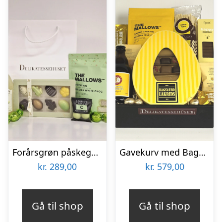
Forårsgrøn påskegave med lemonade, påskeæg og lækkerier
Gavekurv med Bagsværd Lakrids påskeæg
kr.
289,00
kr.
579,00
Gå til shop
Gå til shop