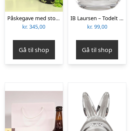
Påskegave med stort påskeæg fra Lakrids by Bülow og marcipan påskeæg
IB Laursen – Todelt glas påskeæg
kr.
345,00
kr.
99,00
Gå til shop
Gå til shop