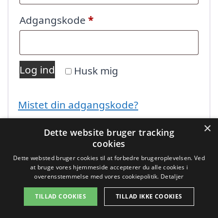
Påkrævet
Adgangskode
*
Log ind
Husk mig
Mistet din adgangskode?
×
Dette website bruger tracking
cookies
Dette websted bruger cookies til at forbedre brugeroplevelsen. Ved
at bruge vores hjemmeside accepterer du alle cookies i
overensstemmelse med vores cookiepolitik.
Detaljer
Copyright 2026 - Pilanto Aps
TILLAD COOKIES
TILLAD IKKE COOKIES
Forside
Om / kontakt
Blog
Sitemap
Betingelser